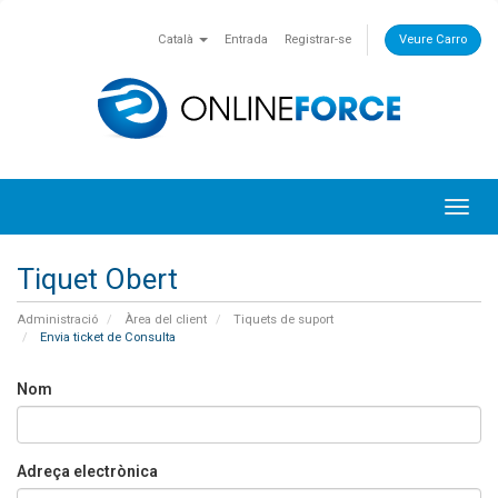
Català
Entrada
Registrar-se
Veure Carro
Toggl
navig
Tiquet Obert
Administració
Àrea del client
Tiquets de suport
Envia ticket de Consulta
Nom
Adreça electrònica