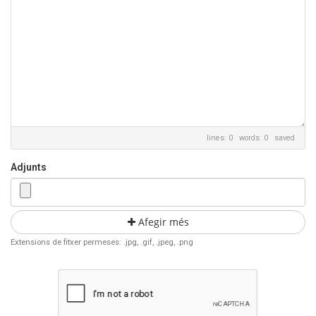
lines: 0 words: 0
saved
Adjunts
Afegir més
Extensions de fitxer permeses: .jpg, .gif, .jpeg, .png