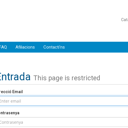
Cat
 FAQ
Afiliacions
Contacti'ns
Entrada
This page is restricted
recció Email
ntrasenya