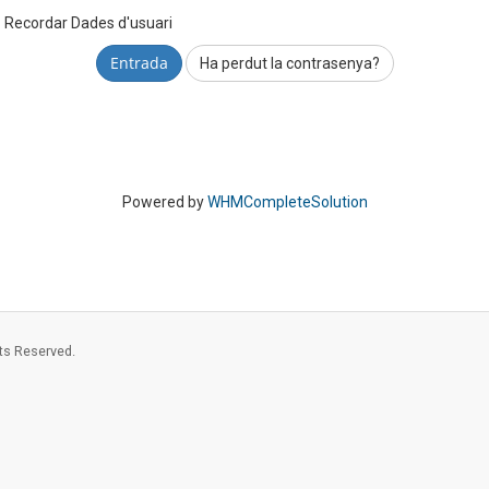
Recordar Dades d'usuari
Ha perdut la contrasenya?
Powered by
WHMCompleteSolution
ts Reserved.