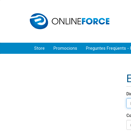
Store
Promocions
Preguntes Freqüents -
Di
Co