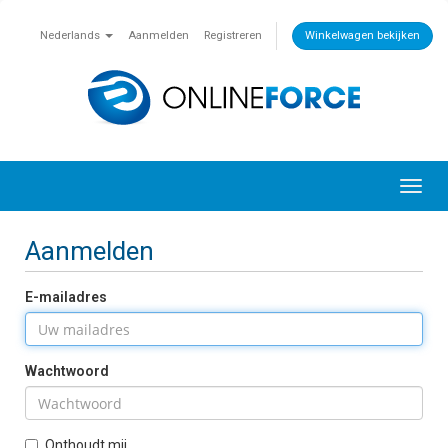
Nederlands
Aanmelden
Registreren
Winkelwagen bekijken
Toggl
navig
Aanmelden
E-mailadres
Wachtwoord
Onthoudt mij